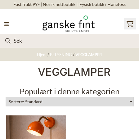
Fast frakt 99,- | Norsk nettbutikk | Fysisk butikk i Hønefoss
Hopp til innhold
Hjem
/
BELYSNING
/
VEGGLAMPER
VEGGLAMPER
Populært i denne kategorien