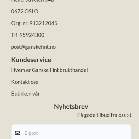
0672 OSLO
Org. nr. 913212045
Tlf:
95924300
post@ganskefint.no
Kundeservice
Hvem er Ganske Fint brukthandel
Kontakt oss
Butikken vår
Nyhetsbrev
Få gode tilbud fra oss :-)
E-post