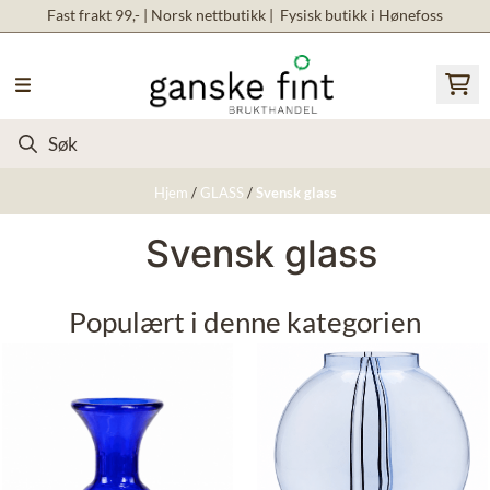
Fast frakt 99,- | Norsk nettbutikk | Fysisk butikk i Hønefoss
Hopp til innhold
Hjem
/
GLASS
/
Svensk glass
Svensk glass
Populært i denne kategorien