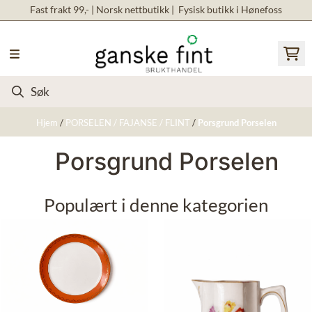
Fast frakt 99,- | Norsk nettbutikk | Fysisk butikk i Hønefoss
Hopp til innhold
Hjem
/
PORSELEN / FAJANSE / FLINT
/
Porsgrund Porselen
Porsgrund Porselen
Populært i denne kategorien