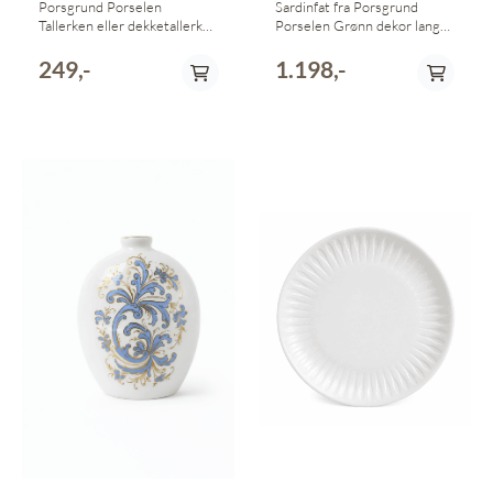
Porsgrund Porselen
Sardinfat fra Porsgrund
Tallerken eller dekketallerken
Porselen Grønn dekor langs
Diameter er 27 cm
kanten. På undersiden er det
noe som ser ut til å være en
249,-
1.198,-
produksjonsfeil. Denne feilen
er ikke synlig, med mindre du
løfter opp og snur fatet.
1887-1911