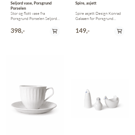
Seljord vase, Porsgrund
Spire, asjett
Porselen
Stor og flott vase fra
Spire asjett Design Konrad
Porsgrund Porselen Seljord
Galaaen for Porsgrund
19 cm høy Fra 1966
Porselen. Diameter 18 cm
Dette er den originale, og
398,-
149,-
ikke nyproduksjon