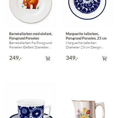
Barnetallerken med elefant,
Marguerite tallerken,
Porsgrund Porselen
Porsgrund Porselen, 23 cm
Barnetallerken fra Porsgrund
Marguerite tallerken
Porselen Elefant Diameter
Diameter 23 cm Design
19 cm
Grete Rønning for
Porsgrund Porselen.
249,-
349,-
Designet 1967