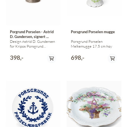
Porgrund Porselen - Astrid
Porsgrund Porselen mugge
D. Gundersen, signert ...
Design Astrid D. Gundersen
Porsgrund Porselen
for Kripos Porsgrund
Melkemugge 17,5 cm høy
Porselen 8 cm høy 10 cm i
diameter øverst
398,-
698,-