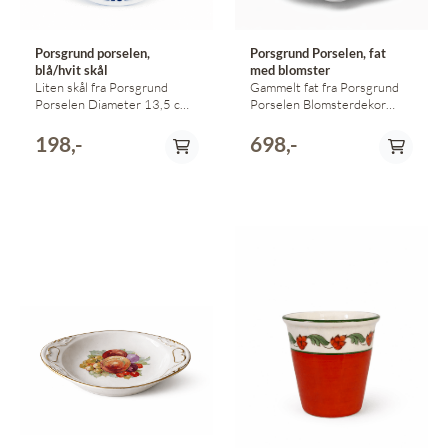
Porsgrund porselen,
Porsgrund Porselen, fat
blå/hvit skål
med blomster
Liten skål fra Porsgrund
Gammelt fat fra Porsgrund
Porselen Diameter 13,5 cm
Porselen Blomsterdekor
Man kan henge den opp på
Diameter 23 cm
veggen hvis man har lyst til
198,-
698,-
det :-)