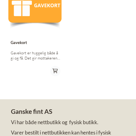
Gavekort
Gavekort er hyggelig både å
gi og få. Det gir mottakeren
mulighet til å velge akkurat
det de ønsker seg. Kjøp et
gavekort som kan brukes i
nettbutikken. Gavekortet blir
sendt deg på mail, og du
betaler som vanlig via Vipps
eller Klarna. Gavekortet er
gyldig i ett år. Kortet leveres
på mail.
Ganske fint AS
Vi har både nettbutikk og fysisk butikk.
Varer bestilt i nettbutikken kan hentes i fysisk