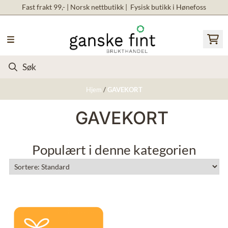
Fast frakt 99,- | Norsk nettbutikk | Fysisk butikk i Hønefoss
Hopp til innhold
Hjem
/
GAVEKORT
GAVEKORT
Populært i denne kategorien