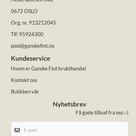
0672 OSLO
Org. nr. 913212045
Tlf:
95924300
post@ganskefint.no
Kundeservice
Hvem er Ganske Fint brukthandel
Kontakt oss
Butikken vår
Nyhetsbrev
Få gode tilbud fra oss :-)
E-post