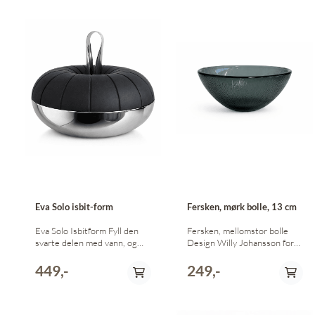
Eva Solo isbit-form
Fersken, mørk bolle, 13 cm
Eva Solo Isbitform Fyll den
Fersken, mellomstor bolle
svarte delen med vann, og
Design Willy Johansson for
frys. Den svarte delen brukes
Hadeland Glassverk.
da til lokk, og isbitene vil falle
Diameter 13 cm Høyde 7 cm
449,-
249,-
ned i den blanke delen
ettervert. Klype medfølger.