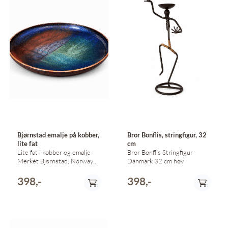
Bjørnstad emalje på kobber,
Bror Bonflis, stringfigur, 32
lite fat
cm
Lite fat i kobber og emalje
Bror Bonflis Stringfigur
Merket Bjørnstad, Norway
Danmark 32 cm høy
(=Håkon Bjørnstad,
Drammen) Diameter 13,5 cm
398,-
398,-