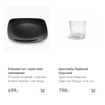
Firkantet fat / asjett med
Gjest bolle, Hadeland
rutemønster
Glassverk
Firkantet emaljefat / tallerken
Gjest bolle Hadeland
Rutete mønster Svart farge.
Glassverk Design Arne Jon
19 cm x 19 cm
Jutrem 12 cm høy Diameter
13 cm
699,-
798,-