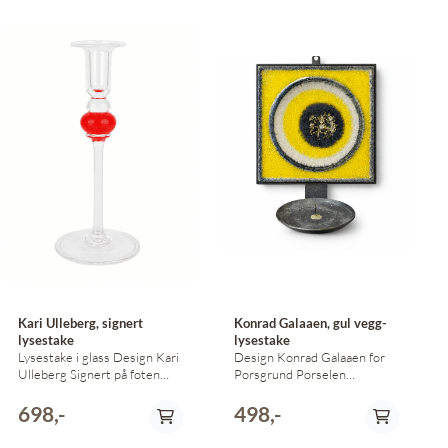
PayPal
Kari Ulleberg, signert
Konrad Galaaen, gul vegg-
lysestake
lysestake
Lysestake i glass Design Kari
Design Konrad Galaaen for
Ulleberg Signert på foten
Porsgrund Porselen
25,5 cm høy
Vegghengt lysestake i frisk,
gul farge 17 cm x 17 cm
698,-
498,-
Tung, solid og rustikk