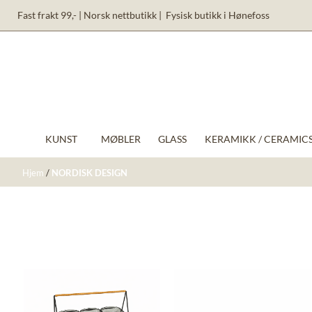
Hopp til innhold
Fast frakt 99,- | Norsk nettbutikk | Fysisk butikk i Hønefoss
KUNST
MØBLER
GLASS
KERAMIKK / CERAMICS
Hjem
/
NORDISK DESIGN