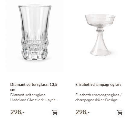
Diamant seltersglass, 13,5
Elisabeth champagneglass
cm
Diamant seltersglass
Elisabeth champagneglass /
Hadeland Glassverk Høyde
champagneskåler Design
13,5 cm Vi har 12 stk, og
Arne Jon Jutrem for
prisen er pr stk
Hadeland Glassverk
298,-
298,-