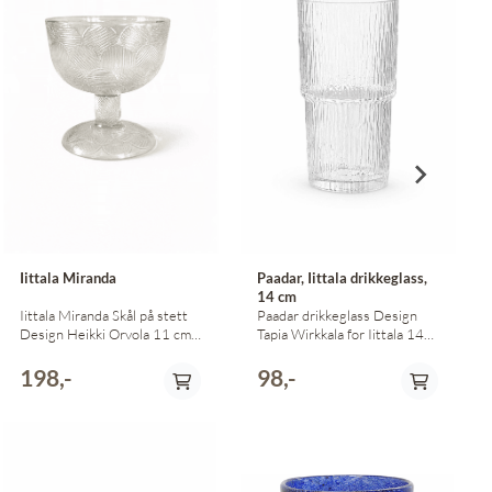
Iittala Miranda
Paadar, Iittala drikkeglass,
14 cm
Iittala Miranda Skål på stett
Paadar drikkeglass Design
Design Heikki Orvola 11 cm
Tapia Wirkkala for Iittala 14
høy
cm høye
198,-
98,-