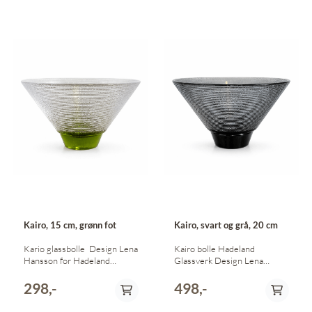
Kairo, 15 cm, grønn fot
Kairo, svart og grå, 20 cm
Kario glassbolle Design Lena
Kairo bolle Hadeland
Hansson for Hadeland
Glassverk Design Lena
Glassverk Diameter 15 cm
Hansson Svart fot og grå
Høyde 9.5 cm Grønn fot,
bolle Diameter øverst er 20
298,-
498,-
transparent bolle
cm