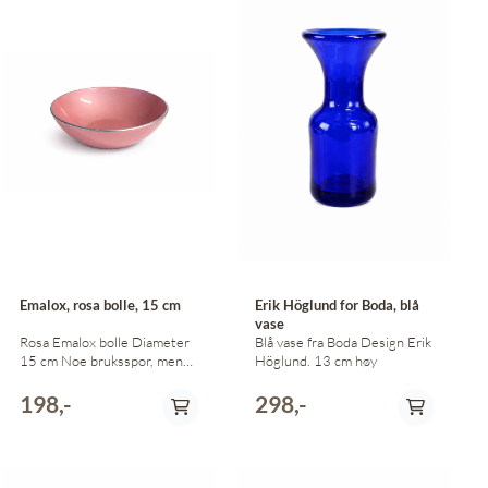
Emalox, rosa bolle, 15 cm
Erik Höglund for Boda, blå
vase
Rosa Emalox bolle Diameter
Blå vase fra Boda Design Erik
15 cm Noe bruksspor, men
Höglund. 13 cm høy
alt i alt en pen bolle.
198,-
298,-