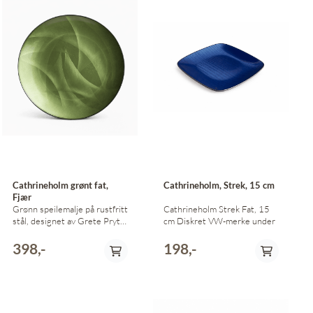
Cathrineholm grønt fat,
Cathrineholm, Strek, 15 cm
Fjær
Grønn speilemalje på rustfritt
Cathrineholm Strek Fat, 15
stål, designet av Grete Prytz
cm Diskret VW-merke under
Kittelsen. Dekor: Fjær
Diameter: 26 cm Tilnærmet
398,-
198,-
perfekt stand.