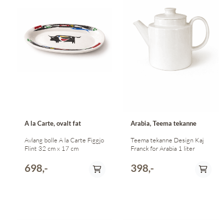
A la Carte, ovalt fat
Arabia, Teema tekanne
Avlang bolle A la Carte Figgjo
Teema tekanne Design Kaj
Flint 32 cm x 17 cm
Franck for Arabia 1 liter
698,-
398,-