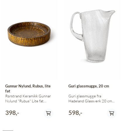
Gunnar Nylund, Rubus, lite
Guri glassmugge, 20 cm
fat
Rørstrand Keramikk Gunnar
Guri glassmugge fra
Nylund "Rubus" Lite fat
Hadeland Glassverk 20 cm
Diameter 14 cm
høy Design Herman Bongard
398,-
598,-