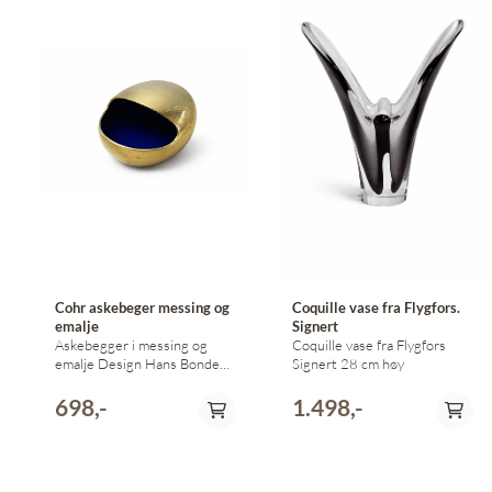
Cohr askebeger messing og
Coquille vase fra Flygfors.
emalje
Signert
Askebegger i messing og
Coquille vase fra Flygfors
emalje Design Hans Bonde
Signert 28 cm høy
for Cohr (kan med fordel
pusses litt bedre enn jeg har
698,-
1.498,-
gjort, ser jeg) 9,5 x 7 x 5,5
cm