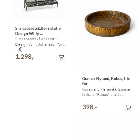
Siri cabaretskåler i stativ.
Design Willy ...
Siri cabaretskåler i stativ
Design Willy Johansson for
Hadeland Glassverk 3 løse
skåler Dette er originale siri-
1.298,-
skåler, og ikke nyprodusert.
Gunnar Nylund, Rubus, lite
fat
Rørstrand Keramikk Gunnar
Nylund "Rubus" Lite fat
Diameter 14 cm
398,-