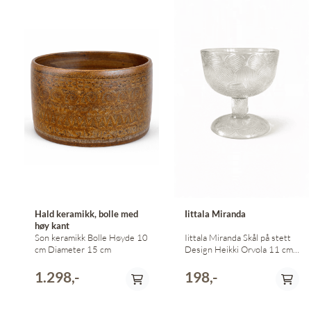
Hald keramikk, bolle med
Iittala Miranda
høy kant
Son keramikk Bolle Høyde 10
Iittala Miranda Skål på stett
cm Diameter 15 cm
Design Heikki Orvola 11 cm
høy
1.298,-
198,-