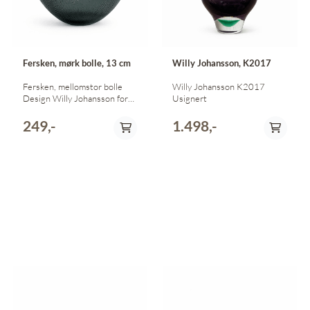
Fersken, mørk bolle, 13 cm
Willy Johansson, K2017
Fersken, mellomstor bolle
Willy Johansson K2017
Design Willy Johansson for
Usignert
Hadeland Glassverk.
Diameter 13 cm Høyde 7 cm
249,-
1.498,-