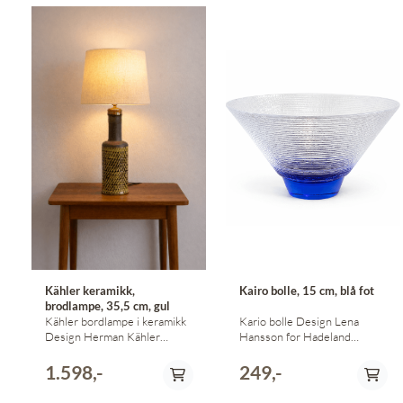
Kähler keramikk,
Kairo bolle, 15 cm, blå fot
brodlampe, 35,5 cm, gul
Kähler bordlampe i keramikk
Kario bolle Design Lena
Design Herman Kähler
Hansson for Hadeland
Signert Okergul 35,5 cm høy
Glassverk Diameter 15 cm
Liten avskalling ved fotring -
Høyde 9,5 cm Blå fot og
1.598,-
249,-
se bilde NB! Skjerm følger
tranparent bolle
ikke med!