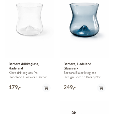
Barbara drikkeglass,
Barbara, Hadeland
Hadeland
Glassverk
Klare drikkeglass fra
Barbara Blå drikkeglass
Hadeland Glassverk Barbara
Design Severin Brørby for
Design Severin Brørby 9 cm
Hadeland Glassverk 1971
høye Diameter 8,5 cm
International buyers, please
179,-
249,-
contact us for shipping terms
and shipping costs