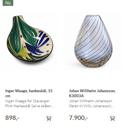
Ny
Inger Waage, hankeskål, 15
Johan Willhelm Johansson,
cm
K3003A
Inger Waage for Stavanger
Johan Willhelm Johansson
Flint Hankeskål Selve skålen
(faren til Willy Johansson)
måler 15 cm tvers over Noe
K3003A 12 cm høy Usignert
krakellert på undersiden
International buyers - please
898,-
7.900,-
send mail to
post@ganskefint.no for
shippingcosts. We accept