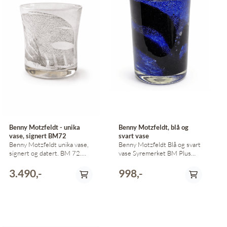
Benny Motzfeldt - unika
Benny Motzfeldt, blå og
vase, signert BM72
svart vase
Benny Motzfeldt unika vase,
Benny Motzfeldt Blå og svart
signert og datert. BM 72.
vase Syremerket BM Plus
Vasen er 14,5 cm høy
14,5 cm høy 10,5 cm i
Diameter 12 cm Vasen er lys
diameter
3.490,-
998,-
lys beige, med lys grå-brun
dekor i ulike sjatteringer.