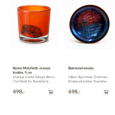
Benny Motzfeldt, oransje
Bjørnstad emalje
krukke, 9 cm
Oransje krukke Design Benny
Håkon Bjørnstad, Drammen
Motzfeldt for Randsfjord
Emalje på kobber Diameter
Glassverk 9 cm høy 10 cm i
18 cm
diameter
498,-
698,-